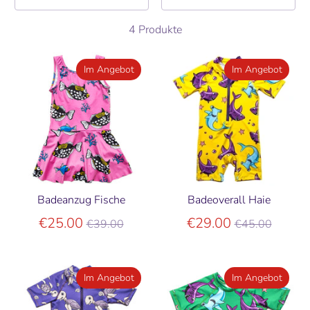
4 Produkte
Im Angebot
Im Angebot
Badeanzug Fische
Badeoverall Haie
Normaler
Normaler
€25.00
€29.00
€39.00
€45.00
Preis
Preis
Im Angebot
Im Angebot