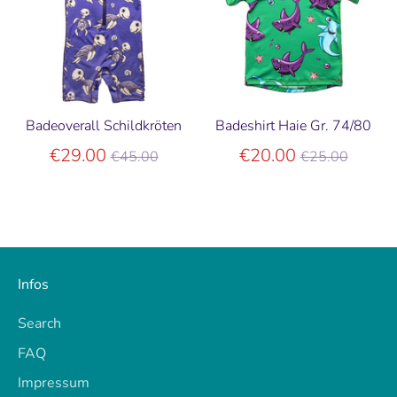
Badeoverall Schildkröten
Badeshirt Haie Gr. 74/80
Normaler
Normaler
€29.00
€20.00
€45.00
€25.00
Preis
Preis
Infos
Search
FAQ
Impressum