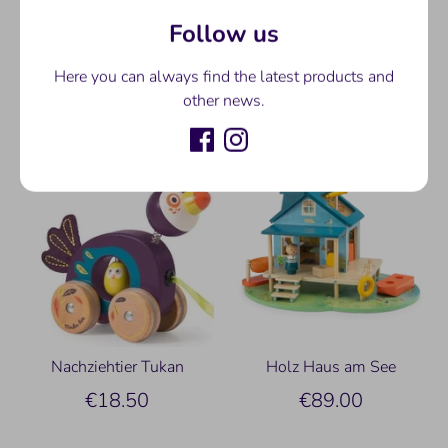
Aktivitäten-Spielzeug
Fuchs
Follow us
Holz Puzzle "Dans La
€39.90
Jungle"
Here you can always find the latest products and
other news.
€25.00
Nachziehtier Tukan
Holz Haus am See
€18.50
€89.00