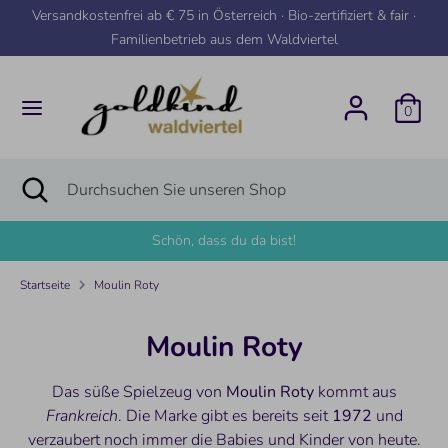
Direkt
Versandkostenfrei ab € 75 in Österreich · Bio-zertifiziert & fair ·
zum
Familienbetrieb aus dem Waldviertel
Inhalt
Suchen
Durchsuchen
Sie
0
unseren
Shop
Suchen
Suche
Durchsuchen
schließen
Sie
unseren
Schön, dass du da bist!
Shop
Startseite
Moulin Roty
Moulin Roty
Das süße Spielzeug von
Moulin Roty
kommt aus
Frankreich
. Die Marke gibt es bereits seit
1972
und
verzaubert noch immer die Babies und Kinder von heute.