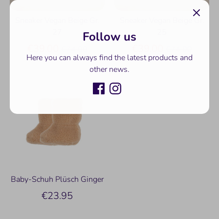
Sneaker Vegan Beige Gr.
Sneaker Vegan Beige Gr.
Follow us
27
25
Normaler
Normaler
€39.00
€39.00
€74.00
€74.00
Here you can always find the latest products and
Preis
Preis
other news.
Baby-Schuh Plüsch Ginger
€23.95