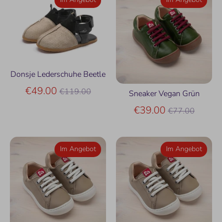
Donsje Lederschuhe Beetle
Normaler
€49.00
€119.00
Sneaker Vegan Grün
Preis
Normaler
€39.00
€77.00
Preis
Im Angebot
Im Angebot