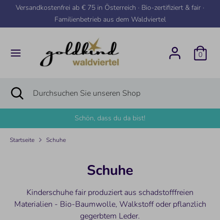
Direkt
Versandkostenfrei ab € 75 in Österreich · Bio-zertifiziert & fair ·
zum
Familienbetrieb aus dem Waldviertel
Inhalt
Suchen
Durchsuchen
Sie
0
unseren
Shop
Suchen
Suche
Durchsuchen
schließen
Sie
unseren
Schön, dass du da bist!
Shop
Startseite
Schuhe
Schuhe
Kinderschuhe fair produziert aus schadstofffreien
Materialien - Bio-Baumwolle, Walkstoff oder pflanzlich
gegerbtem Leder.