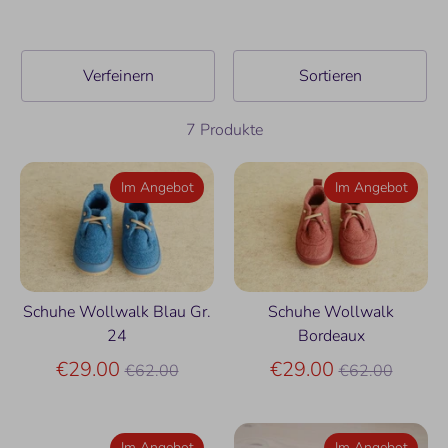
Verfeinern
Sortieren
7 Produkte
Im Angebot
Im Angebot
Schuhe Wollwalk Blau Gr.
Schuhe Wollwalk
24
Bordeaux
Normaler
Normaler
€29.00
€29.00
€62.00
€62.00
Preis
Preis
Im Angebot
Im Angebot