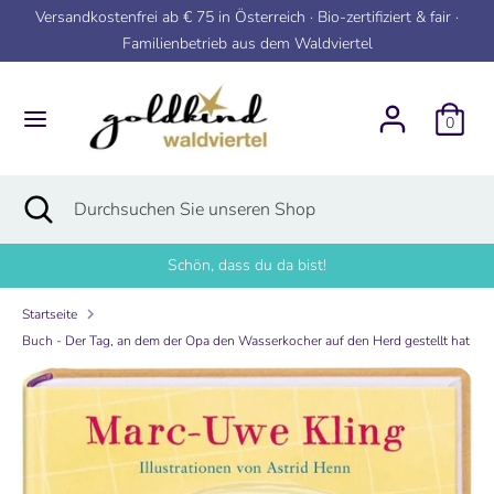
Direkt
Versandkostenfrei ab € 75 in Österreich · Bio-zertifiziert & fair ·
zum
Familienbetrieb aus dem Waldviertel
Inhalt
Suchen
Durchsuchen
Sie
0
unseren
Shop
Suchen
Suche
Durchsuchen
schließen
Sie
unseren
Schön, dass du da bist!
Shop
Startseite
Buch - Der Tag, an dem der Opa den Wasserkocher auf den Herd gestellt hat