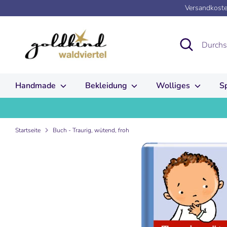
Direkt
Versandkosten
zum
Inhalt
Suchen
Durchsuchen
Sie
unseren
Shop
Handmade
Bekleidung
Wolliges
S
Startseite
Buch - Traurig, wütend, froh