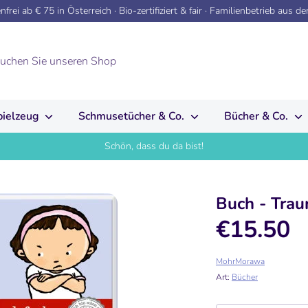
frei ab € 75 in Österreich · Bio-zertifiziert & fair · Familienbetrieb aus d
pielzeug
Schmusetücher & Co.
Bücher & Co.
Schön, dass du da bist!
Buch - Trau
€15.50
MohrMorawa
Art:
Bücher