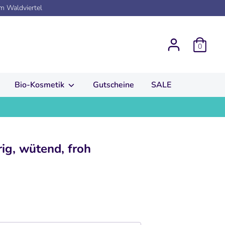
em Waldviertel
0
Bio-Kosmetik
Gutscheine
SALE
rig, wütend, froh