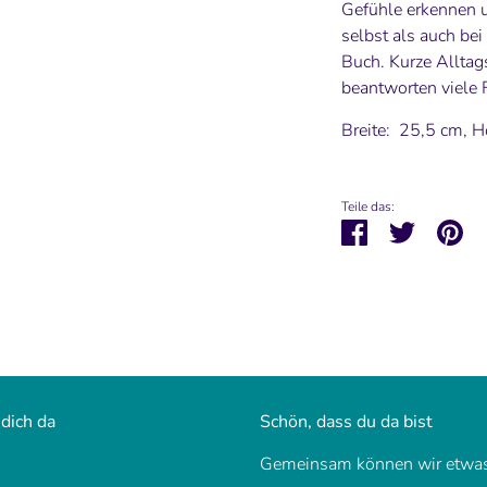
Gefühle erkennen 
selbst als auch be
Buch. Kurze Alltag
beantworten viele 
Breite: 25,5 cm, 
Teile das:
Teilen
Twittern
Pi
 dich da
Schön, dass du da bist
Gemeinsam können wir etwas