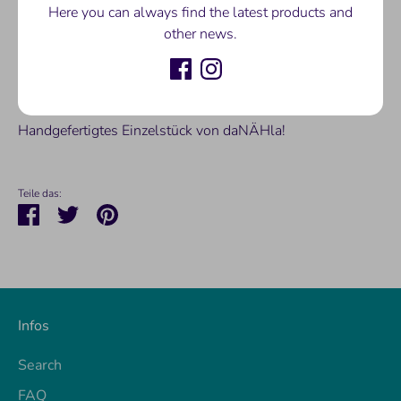
Here you can always find the latest products and
Genäht aus Baumwoll-Sweat!
other news.
Größe: 74
Waschbar mit 40°!
Handgefertigtes Einzelstück von daNÄHla!
Teile das:
Teilen
Twittern
Pinnen
Infos
Search
FAQ