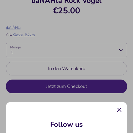
daNÄHla Rock Vögel
€25.00
daNÄHla
Art:
Kleider, Röcke
Menge
1
In den Warenkorb
Jetzt zum Checkout
Abholung bei
Neuer Markt 1
verfügbar
Gewöhnlich fertig in 24 Stunden
Follow us
Shop-Informationen anzeigen