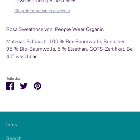
Follow us
Gewöhnlich fertig in 24 Stunden
Shop-Informationen anzeigen
Here you can always find the latest products and
other news.
Rosa Sweathose von
People Wear Organic.
Material: Schlauch: 100 % Bio-Baumwolle, Bündchen:
95 % Bio-Baumwolle, 5 % Elasthan. GOTS-Zertifikat. Bei
40° waschbar.
Teile das:
Teilen
Twittern
Pinnen
Infos
Search