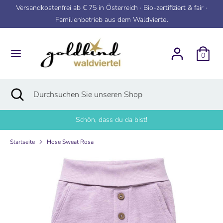
Direkt
Versandkostenfrei ab € 75 in Österreich · Bio-zertifiziert & fair ·
zum
Familienbetrieb aus dem Waldviertel
Inhalt
Suchen
Durchsuchen
Sie
0
unseren
Shop
Suchen
Suche
Durchsuchen
schließen
Sie
unseren
Schön, dass du da bist!
Shop
Startseite
Hose Sweat Rosa