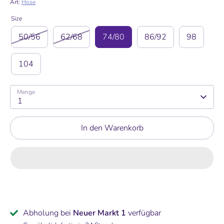
Art:
Hose
Size
50/56
62/68
74/80
86/92
98
104
Menge
1
In den Warenkorb
Abholung bei
Neuer Markt 1
verfügbar