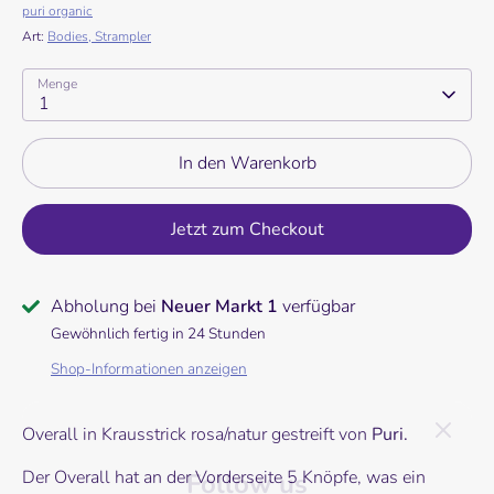
puri organic
Art:
Bodies, Strampler
Menge
1
In den Warenkorb
Jetzt zum Checkout
Abholung bei
Neuer Markt 1
verfügbar
Gewöhnlich fertig in 24 Stunden
Shop-Informationen anzeigen
Follow us
Overall in Krausstrick rosa/natur gestreift von
Puri.
Here you can always find the latest products and
Der Overall hat an der Vorderseite 5 Knöpfe, was ein