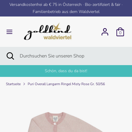
Direkt
Versandkostenfrei ab € 75 in Österreich · Bio-zertifiziert & fair ·
zum
Familienbetrieb aus dem Waldviertel
Inhalt
Suchen
Durchsuchen
Sie
0
unseren
Shop
Suchen
Suche
Durchsuchen
schließen
Sie
unseren
Schön, dass du da bist!
Shop
Startseite
Puri Overall Langarm Ringel Misty Rose Gr. 50/56