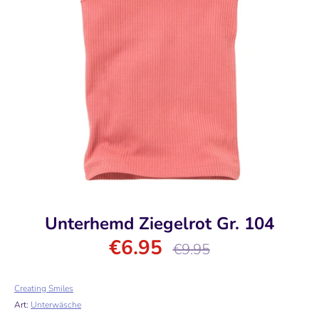
Unterhemd Ziegelrot Gr. 104
€6.95
Normaler
€9.95
Preis
Creating Smiles
Art:
Unterwäsche