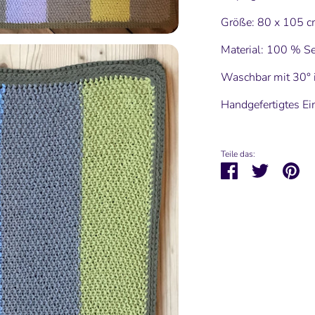
Größe: 80 x 105 
Material: 100 % S
Waschbar mit 30°
Follow
Handgefertigtes Ei
Here you can always find 
and other 
Teile das:
Teilen
Twittern
Pi