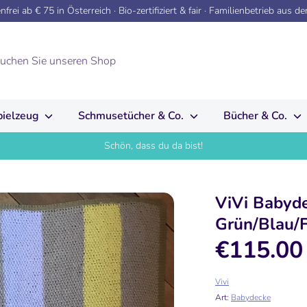
frei ab € 75 in Österreich · Bio-zertifiziert & fair · Familienbetrieb aus d
pielzeug
Schmusetücher & Co.
Bücher & Co.
Schön, dass du da bist!
ViVi Babyde
Grün/Blau/F
€115.00
Vivi
Art:
Babydecke