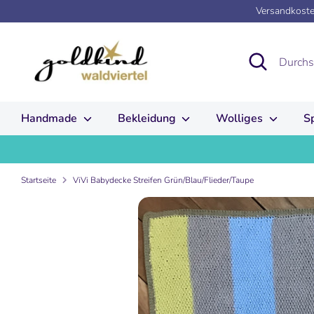
Direkt
Versandkosten
zum
Inhalt
Suchen
Durchsuchen
Sie
unseren
Shop
Handmade
Bekleidung
Wolliges
S
Startseite
ViVi Babydecke Streifen Grün/Blau/Flieder/Taupe