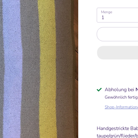
Menge
1
Abholung bei
Gewöhnlich fertig
Shop-Information
Handgestrickte Bab
taupe/grün/flieder/