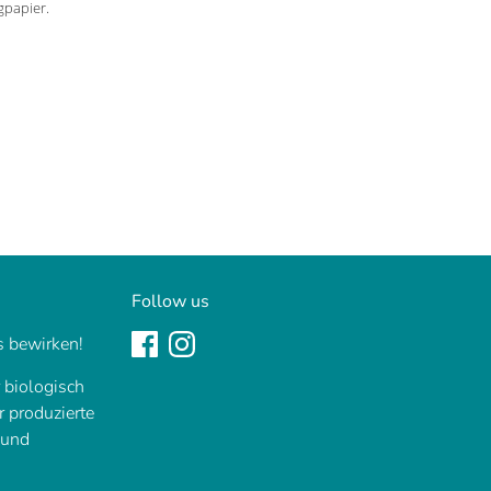
gpapier.
nnen
Follow us
 bewirken!
r biologisch
ir produzierte
 und