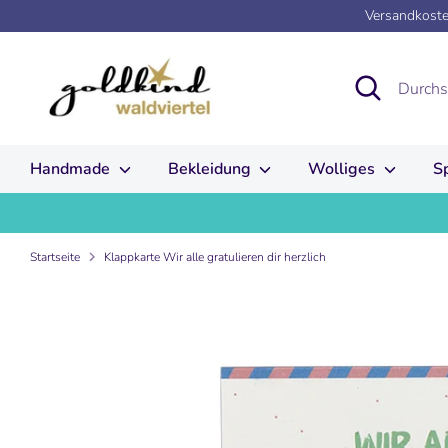
Direkt
Versandkosten
zum
Inhalt
Suchen
Durchsuchen
Sie
unseren
Shop
Handmade
Bekleidung
Wolliges
S
Startseite
Klappkarte Wir alle gratulieren dir herzlich