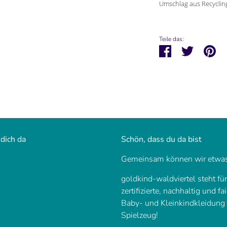
Umschlag aus Recyclin
Teile das:
Teilen
Twittern
Pi
 dich da
Schön, dass du da bist
Gemeinsam können wir etwas
goldkind-waldviertel steht fü
zertifizierte, nachhaltig und fa
Baby- und Kleinkindkleidung
Spielzeug!