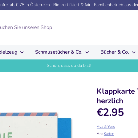
frei ab € 75 in Österreich · Bio-zertifiziert & fair · Familienbetrieb aus d
pielzeug
Schmusetücher & Co.
Bücher & Co.
Schön, dass du da bist!
Klappkarte W
herzlich
€2.95
Ava & Yves
Art:
Karten