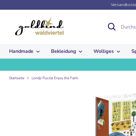
Direkt
Versandkosten
zum
Inhalt
Suchen
Durchsuchen
Sie
unseren
Shop
Handmade
Bekleidung
Wolliges
S
Startseite
Londji Puzzle Enjoy the Farm