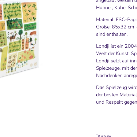
angebaut werden un
Hühner, Kühe, Schw
Material: FSC-Papi
Größe: 85x32 cm - 
sind enthalten.
Londji ist ein 2004
Welt der Kunst, S
Londji setzt auf
inn
Spielzeuge, mit de
Nachdenken anreg
Das Spielzeug wird
der besten Materia
und Respekt gegen
Teile das: