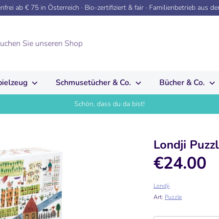
frei ab € 75 in Österreich · Bio-zertifiziert & fair · Familienbetrieb aus d
pielzeug
Schmusetücher & Co.
Bücher & Co.
Schön, dass du da bist!
Londji Puzz
€24.00
Londji
Art:
Puzzle