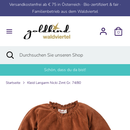
Direkt
Versandkostenfrei ab € 75 in Österreich · Bio-zertifiziert & fair ·
zum
Familienbetrieb aus dem Waldviertel
Inhalt
Suchen
Durchsuchen
Sie
0
unseren
Shop
Suchen
Suche
Durchsuchen
schließen
Sie
unseren
Schön, dass du da bist!
Shop
Startseite
Kleid Langarm Nicki Zimt Gr. 74/80