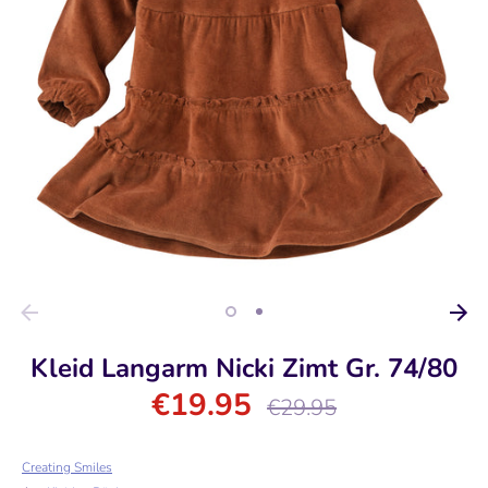
Kleid Langarm Nicki Zimt Gr. 74/80
€19.95
Normaler
€29.95
Preis
Creating Smiles