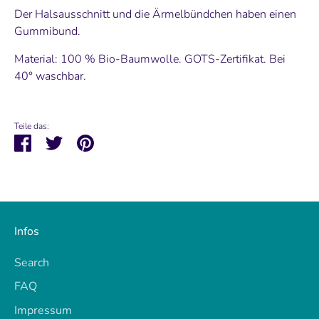
other news.
Der Halsausschnitt und die Ärmelbündchen haben einen
Gummibund.
Material: 100 % Bio-Baumwolle. GOTS-Zertifikat. Bei
40° waschbar.
Teile das:
Teilen
Twittern
Pinnen
Infos
Search
FAQ
Impressum