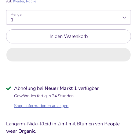
Art:
Kleider, Röcke
Menge
1
In den Warenkorb
Abholung bei
Neuer Markt 1
verfügbar
Gewöhnlich fertig in 24 Stunden
Shop-Informationen anzeigen
Follow us
Langarm-Nicki-Kleid in Zimt mit Blumen von
People
wear Organic.
Here you can always find the latest products and