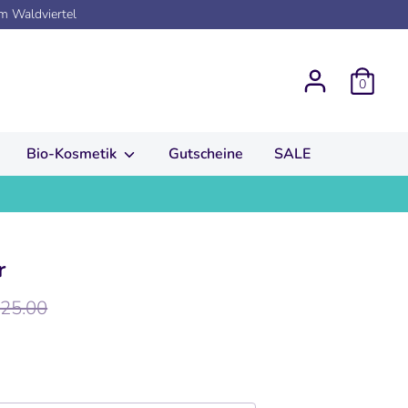
em Waldviertel
0
Bio-Kosmetik
Gutscheine
SALE
r
rmaler
25.00
is