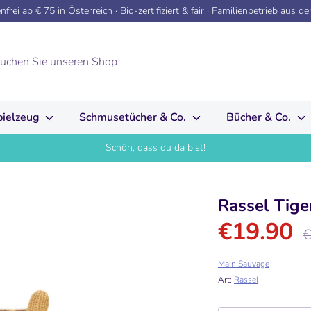
frei ab € 75 in Österreich · Bio-zertifiziert & fair · Familienbetrieb aus d
pielzeug
Schmusetücher & Co.
Bücher & Co.
Schön, dass du da bist!
Rassel Tige
€19.90
No
€
Pre
Main Sauvage
Art:
Rassel