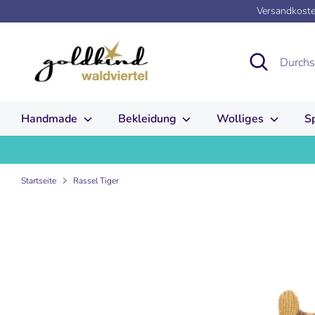
Direkt
Versandkosten
zum
Inhalt
Suchen
Durchsuchen
Sie
unseren
Shop
Handmade
Bekleidung
Wolliges
S
Startseite
Rassel Tiger