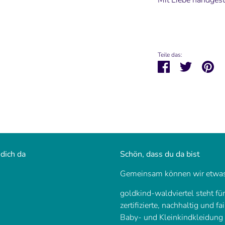
Mit Liebe handgestr
Teile das:
Teilen
Twittern
Pi
 dich da
Schön, dass du da bist
Gemeinsam können wir etwas
goldkind-waldviertel steht fü
zertifizierte, nachhaltig und fa
Baby- und Kleinkindkleidung