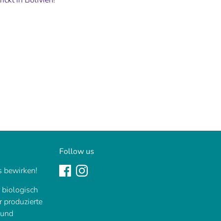
ickt in Bolivien!
nnen
Follow us
 bewirken!
r biologisch
ir produzierte
 und